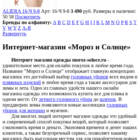
ALIERA 16-Ч 9-8
Арт: 16-Ч 9-8
3 490
руб.
Размеры в наличии:
50 58
Посмотреть
Бренды по алфавиту:
A
B
C
D
E
F
G
H
I
J
K
L
M
N
O
P
R
S
T
V
W
Y
Z
А-Я
Развернуть
Интернет-магазин «Мороз и Солнце»
Интернет магазин одежды moroz-solnce.ru
-
удивительное место для онлайн покупок в любое время года.
Название "Мороз и Солнце" отображает главную концепцию
магазина это достойный выбор
головных уборов
всех видом и
пляжных изделий
в любое время года а также аксессуаров для
зимы и лета. Одно из главных удобств нашего онлайн
магазина одежды это возможность купить все для пляжа в
одном месте. От
летнего головного убора
до
шлепок
. В
преддверии зимы появляются новые коллекции
головных
уборов для женщин
и мужчин.
Для многих людей интернет магазин одежды это удобный
и современный способ покупки вещей, который позволяет
сэкономить время и деньги. Экономия времени и денег наших
клиентов, а также безупречный сервис, позволяет нашему
магазину быть выгодным местом для для приобретения новых