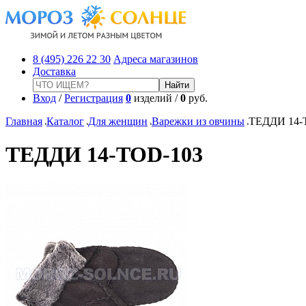
8 (495) 226 22 30
Адреса магазинов
Доставка
Вход
/
Регистрация
0
изделий /
0
руб.
Главная
Каталог
Для женщин
Варежки из овчины
ТЕДДИ 14-
ТЕДДИ 14-TOD-103