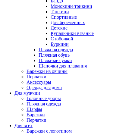
Бандо
Монокини-трикини
Танкини
Спортивные
Для беременных
Детские
Купальники вязаные
С юбочкой
Буркини
Пляжная одежда
Пляжная обувь
Пляжные сумки
Шапочки для плавания
Варежки из овчины
Перчатки
Аксессуары
Одежда для дома
Для мужчин
Головные уборы
Пляжная одежда
Шарфы
Варежки
Перчатки
Для всех
Варежки с логотипом