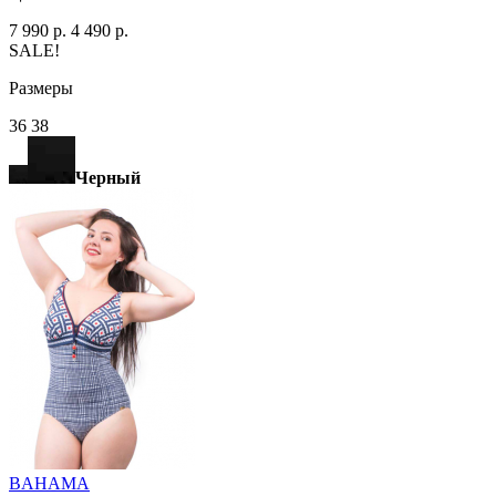
7 990 р.
4 490 р.
SALE!
Размеры
36 38
Черный
BAHAMA