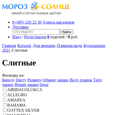
8 (495) 226 22 30
Адреса магазинов
Доставка
Вход
/
Регистрация
0
изделий /
0
руб.
Главная
Каталог
Для женщин
Пляжная мода
Купальники
2021
Слитные
Слитные
Фильтры по:
Бренду
Цвету
Размеру
Объему чашки
Виду плавок
Типу
чашки
Форме чашки
Цене
AIRIDACOLUKCA
ALLEGRO
AMAREA
BAHAMA
GOTTEX SILVER