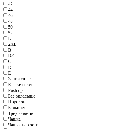
42
44
46
48
50
52
L
2XL
B
B/С
C
D
E
Заниженые
Класические
Push up
Без вкладыша
Поролон
Балконет
Треугольник
Чашка
Чашка на кости