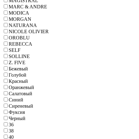
MAGISTRAL
MARC & ANDRE
MODICA
MORGAN
NATURANA
NICOLE OLIVIER
OROBLU
REBECCA
SELF
SOLLINE
Z. FIVE
Бежевый
Голубой
Красный
Оранжевый
Салатовый
Синий
Сиреневый
Фуксия
Черный
36
38
40