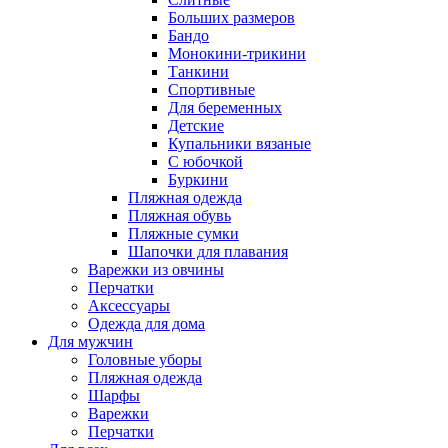
Больших размеров
Бандо
Монокини-трикини
Танкини
Спортивные
Для беременных
Детские
Купальники вязаные
С юбочкой
Буркини
Пляжная одежда
Пляжная обувь
Пляжные сумки
Шапочки для плавания
Варежки из овчины
Перчатки
Аксессуары
Одежда для дома
Для мужчин
Головные уборы
Пляжная одежда
Шарфы
Варежки
Перчатки