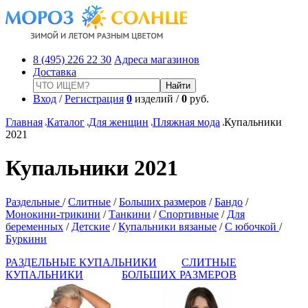
8 (495) 226 22 30
Адреса магазинов
Доставка
Вход
/
Регистрация
0
изделий /
0
руб.
Главная
Каталог
Для женщин
Пляжная мода
Купальники
2021
Купальники 2021
Раздельные
/
Слитные
/
Больших размеров
/
Бандо
/
Монокини-трикини
/
Танкини
/
Спортивные
/
Для
беременных
/
Детские
/
Купальники вязаные
/
С юбочкой
/
Буркини
РАЗДЕЛЬНЫЕ КУПАЛЬНИКИ
СЛИТНЫЕ
КУПАЛЬНИКИ
БОЛЬШИХ РАЗМЕРОВ