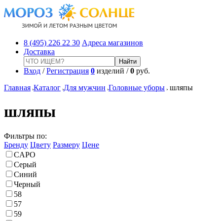
8 (495) 226 22 30
Адреса магазинов
Доставка
Вход
/
Регистрация
0
изделий /
0
руб.
Главная
Каталог
Для мужчин
Головные уборы
шляпы
шляпы
Фильтры по:
Бренду
Цвету
Размеру
Цене
CAPO
Серый
Синий
Черный
58
57
59